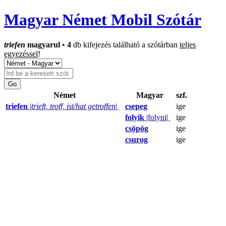
Magyar Német Mobil Szótár
triefen
magyarul
•
4
db kifejezés található a szótárban
teljes
egyezéssel
!
Német
Magyar
szf.
triefen
|
trieft, troff, ist/hat getroffen
|
csepeg
ige
folyik
|folyni|
ige
csöpög
ige
csurog
ige