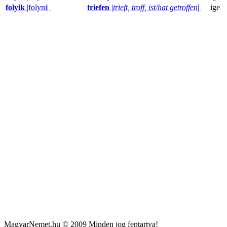
folyik
|folyni|
triefen
|
trieft, troff, ist/hat getroffen
|
ige
MagyarNemet.hu © 2009 Minden jog fentartva!