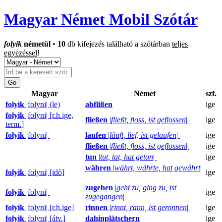
Magyar Német Mobil Szótár
folyik
németül
•
10
db kifejezés található a szótárban
teljes
egyezéssel
!
Magyar
Német
szf.
folyik
|folyni| (le)
abflißen
ige
folyik
|folyni| [r.h.ige,
fließen
|
fließt, floss, ist geflossen
|
ige
term.]
folyik
|folyni|
laufen
|
läuft, lief, ist gelaufen
|
ige
fließen
|
fließt, floss, ist geflossen
|
ige
tun
|
tut, tat, hat getan
|
ige
währen
|
währt, währte, hat gewährt
|
folyik
|folyni| [idõ]
ige
zugehen
|
geht zu, ging zu, ist
folyik
|folyni|
ige
zugegangen
|
folyik
|folyni| [r.h.ige]
rinnen
|
rinnt, rann, ist geronnen
|
ige
folyik
|folyni| [átv.]
dahinplätschern
ige