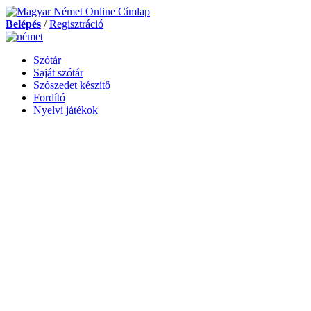
Belépés
/
Regisztráció
Szótár
Saját szótár
Szószedet készítő
Fordító
Nyelvi játékok