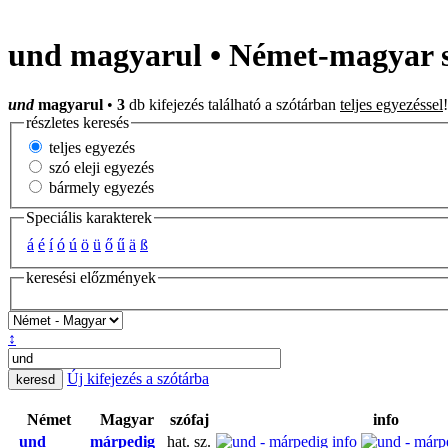
und magyarul • Német-magyar 
und
magyarul
•
3
db kifejezés található a szótárban
teljes egyezéssel
!
részletes keresés
teljes egyezés
szó eleji egyezés
bármely egyezés
Speciális karakterek
á
é
í
ó
ú
ö
ü
ő
ű
ä
ß
keresési előzmények
↕
Új kifejezés a szótárba
Német
Magyar
szófaj
info
und
márpedig
hat. sz.