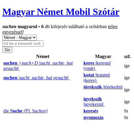
Magyar Német Mobil Szótár
suchen
magyarul
•
6
db kifejezés található a szótárban
teljes
egyezéssel
!
Német
Magyar
szf.
suchen
+nach+D
|
sucht, suchte, hat
keres
|keresni|
ige
gesucht
|
(vmit)
kutat
|kutatni|
suchen
|
sucht, suchte, hat gesucht
|
ige
(keres)
törekszik
|törekedni|
ige
igyekszik
ige
|igyekezni|
die
Suche
{Pl. Suchen}
keresés
fn
nyomozás
fn