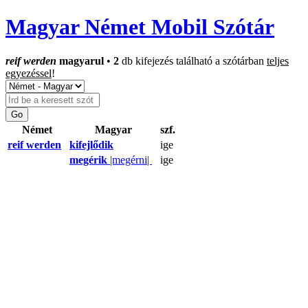
Magyar Német Mobil Szótár
reif werden
magyarul
•
2
db kifejezés található a szótárban
teljes
egyezéssel
!
Német
Magyar
szf.
reif werden
kifejlődik
ige
megérik
|megérni|
ige