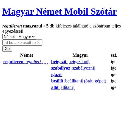
Magyar Német Mobil Szótár
regulieren
magyarul
•
5
db kifejezés található a szótárban
teljes
egyezéssel
!
Német
Magyar
szf.
regulieren
|
reguliert, ,
|
beigazít
|beigazítani|
ige
szabályoz
|szabályozni|
ige
igazít
ige
beállít
|beállítani| (órát, gépet)
ige
állít
|állítani|
ige