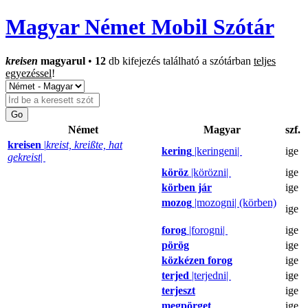
Magyar Német Mobil Szótár
kreisen
magyarul
•
12
db kifejezés található a szótárban
teljes
egyezéssel
!
Német
Magyar
szf.
kreisen
|
kreist, kreißte, hat
kering
|keringeni|
ige
gekreist
|
köröz
|körözni|
ige
körben jár
ige
mozog
|mozogni| (körben)
ige
forog
|forogni|
ige
pörög
ige
közkézen forog
ige
terjed
|terjedni|
ige
terjeszt
ige
megpörget
ige