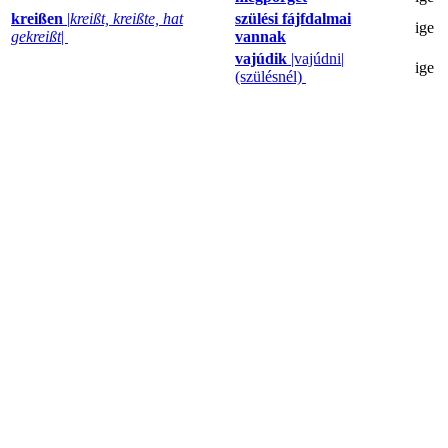
kreißen
|
kreißt, kreißte, hat
szülési fájfdalmai
ige
gekreißt
|
vannak
vajúdik
|vajúdni|
ige
(szülésnél)