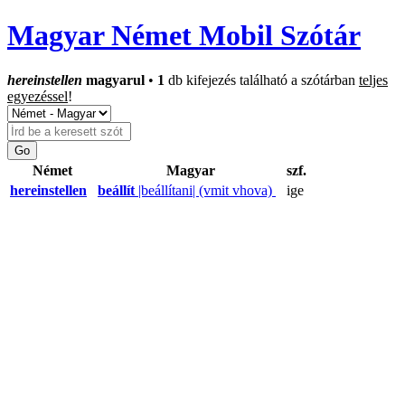
Magyar Német Mobil Szótár
hereinstellen
magyarul
•
1
db kifejezés található a szótárban
teljes
egyezéssel
!
Német
Magyar
szf.
hereinstellen
beállít
|beállítani| (vmit vhova)
ige