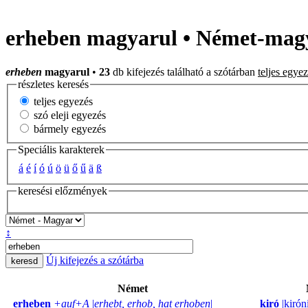
erheben magyarul • Német-magy
erheben
magyarul
•
23
db kifejezés található a szótárban
teljes egyez
részletes keresés
teljes egyezés
szó eleji egyezés
bármely egyezés
Speciális karakterek
á
é
í
ó
ú
ö
ü
ő
ű
ä
ß
keresési előzmények
↕
Új kifejezés a szótárba
Német
erheben
+auf+A
|
erhebt, erhob, hat erhoben
|
kiró
|kirón