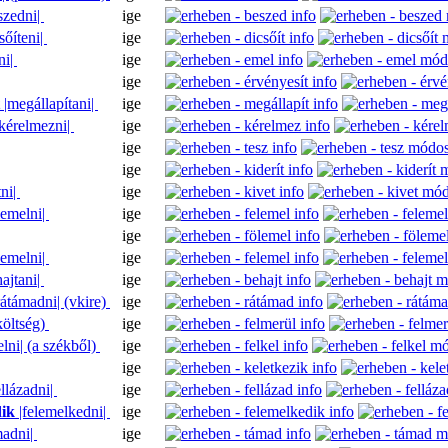
szedni|
ige
sőíteni|
ige
ni|
ige
ige
|megállapítani|
ige
kérelmezni|
ige
ige
ige
tni|
ige
lemelni|
ige
ige
lemelni|
ige
ajtani|
ige
rátámadni| (vkire)
ige
öltség)
ige
elni| (a székből)
ige
ige
ellázadni|
ige
dik
|felemelkedni|
ige
madni|
ige