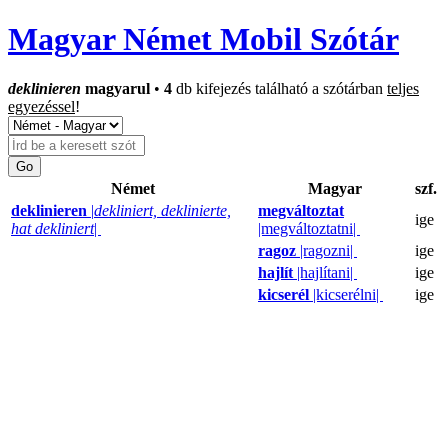
Magyar Német Mobil Szótár
deklinieren
magyarul
•
4
db kifejezés található a szótárban
teljes
egyezéssel
!
Német
Magyar
szf.
deklinieren
|
dekliniert, deklinierte,
megváltoztat
ige
hat dekliniert
|
|megváltoztatni|
ragoz
|ragozni|
ige
hajlít
|hajlítani|
ige
kicserél
|kicserélni|
ige