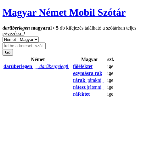
Magyar Német Mobil Szótár
darüberlegen
magyarul
•
5
db kifejezés található a szótárban
teljes
egyezéssel
!
Német
Magyar
szf.
darüberlegen
|
, , darübergelegt
|
föléfektet
ige
egymásra rak
ige
rárak
|rárakni|
ige
rátesz
|rátenni|
ige
ráfektet
ige