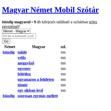
Magyar Német Mobil Szótár
bündig
magyarul
•
9
db kifejezés található a szótárban
teljes
egyezéssel
!
Német
Magyar
szf.
bündig
találó
mn
velős
mn
meggyőző
mn
egyenes
mn
feltétlen
mn
ugyanazon a felületen
mn
tömör
mn
egy síkban levő
mn
bündig
szorosan egymás mellett