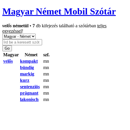
Magyar Német Mobil Szótár
velős
németül
•
7
db kifejezés található a szótárban
teljes
egyezéssel
!
Magyar
Német
szf.
velős
kompakt
mn
bündig
mn
markig
mn
kurz
mn
sentenziös
mn
prägnant
mn
lakonisch
mn