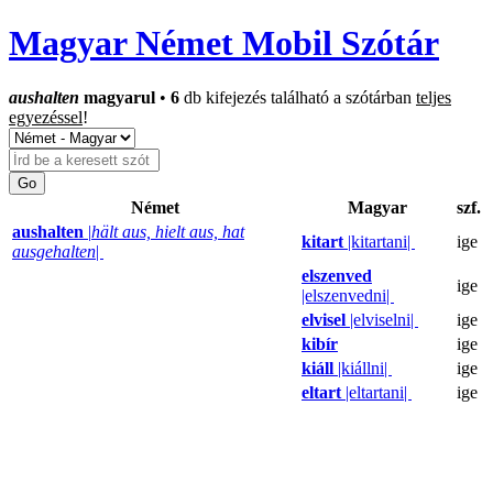
Magyar Német Mobil Szótár
aushalten
magyarul
•
6
db kifejezés található a szótárban
teljes
egyezéssel
!
Német
Magyar
szf.
aushalten
|
hält aus, hielt aus, hat
kitart
|kitartani|
ige
ausgehalten
|
elszenved
ige
|elszenvedni|
elvisel
|elviselni|
ige
kibír
ige
kiáll
|kiállni|
ige
eltart
|eltartani|
ige