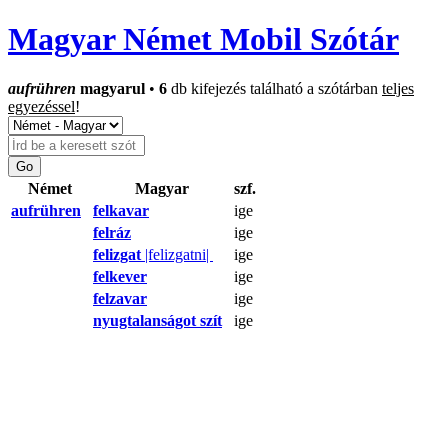
Magyar Német Mobil Szótár
aufrühren
magyarul
•
6
db kifejezés található a szótárban
teljes
egyezéssel
!
Német
Magyar
szf.
aufrühren
felkavar
ige
felráz
ige
felizgat
|felizgatni|
ige
felkever
ige
felzavar
ige
nyugtalanságot szít
ige