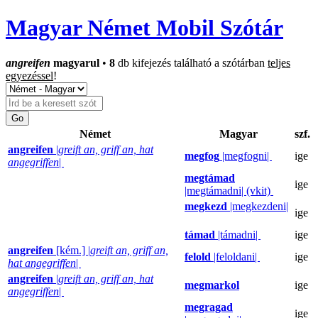
Magyar Német Mobil Szótár
angreifen
magyarul
•
8
db kifejezés található a szótárban
teljes
egyezéssel
!
Német
Magyar
szf.
angreifen
|
greift an, griff an, hat
megfog
|megfogni|
ige
angegriffen
|
megtámad
ige
|megtámadni| (vkit)
megkezd
|megkezdeni|
ige
támad
|támadni|
ige
angreifen
[kém.] |
greift an, griff an,
felold
|feloldani|
ige
hat angegriffen
|
angreifen
|
greift an, griff an, hat
megmarkol
ige
angegriffen
|
megragad
ige