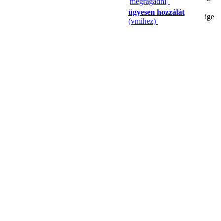
|megragadni|
ügyesen hozzálát
ige
(vmihez)