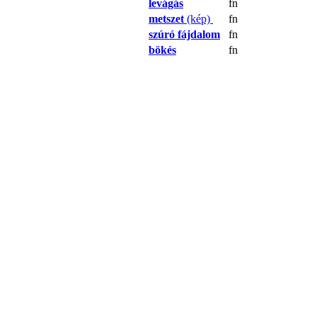
levágás
fn
metszet
(kép)
fn
szúró fájdalom
fn
bökés
fn