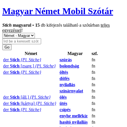
Magyar Német Mobil Szótár
Stich
magyarul
•
15
db kifejezés található a szótárban
teljes
egyezéssel
!
Német
Magyar
szf.
der
Stich
{Pl. Stiche}
szúrás
fn
der
Stich
[zsarg.]
{Pl. Stiche}
bolondság
fn
der
Stich
{Pl. Stiche}
öltés
fn
döfés
fn
nyilallás
fn
színárnyalat
fn
der
Stich
[áll.]
{Pl. Stiche}
ölés
fn
der
Stich
[kártya]
{Pl. Stiche}
ütés
fn
der
Stich
{Pl. Stiche}
csípés
fn
enyhe mellékíz
fn
hasító nyilallás
fn