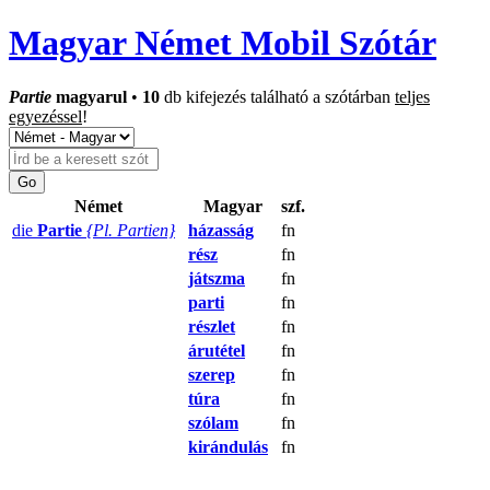
Magyar Német Mobil Szótár
Partie
magyarul
•
10
db kifejezés található a szótárban
teljes
egyezéssel
!
Német
Magyar
szf.
die
Partie
{Pl. Partien}
házasság
fn
rész
fn
játszma
fn
parti
fn
részlet
fn
árutétel
fn
szerep
fn
túra
fn
szólam
fn
kirándulás
fn