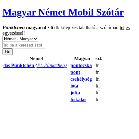
Magyar Német Mobil Szótár
Pünktchen
magyarul
•
6
db kifejezés található a szótárban
teljes
egyezéssel
!
Német
Magyar
szf.
das
Pünktchen
{Pl. Pünktchen}
pontocska
fn
pont
fn
csekélység
fn
iota
fn
jotta
fn
firkálás
fn