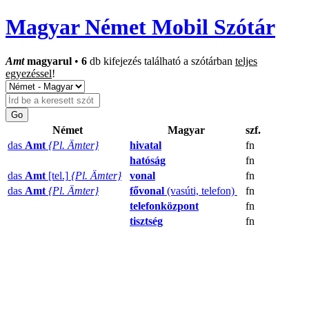
Magyar Német Mobil Szótár
Amt
magyarul
•
6
db kifejezés található a szótárban
teljes
egyezéssel
!
Német
Magyar
szf.
das
Amt
{Pl. Ämter}
hivatal
fn
hatóság
fn
das
Amt
[tel.]
{Pl. Ämter}
vonal
fn
das
Amt
{Pl. Ämter}
fővonal
(vasúti, telefon)
fn
telefonközpont
fn
tisztség
fn