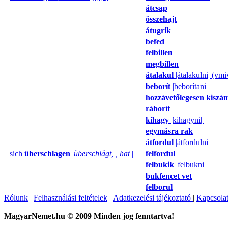
átcsap
összehajt
átugrik
befed
felbillen
megbillen
átalakul
|átalakulni| (vm
beborít
|beborítani|
hozzávetőlegesen kiszám
ráborít
kihagy
|kihagyni|
egymásra rak
átfordul
|átfordulni|
sich
überschlagen
|
überschlägt, , hat
|
felfordul
felbukik
|felbukni|
bukfencet vet
felborul
Rólunk
|
Felhasználási feltételek
|
Adatkezelési tájékoztató
|
Kapcsola
MagyarNemet.hu © 2009 Minden jog fenntartva!