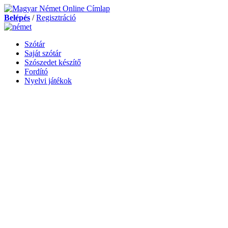
Belépés
/
Regisztráció
Szótár
Saját szótár
Szószedet készítő
Fordító
Nyelvi játékok