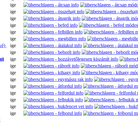
ige
ige
ige
ige
ige
ige
ivé)
ige
ige
ít
ige
ige
ige
ige
ige
ige
ige
ige
ige
t