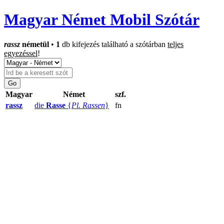
Magyar Német Mobil Szótár
rassz
németül
•
1
db kifejezés található a szótárban
teljes
egyezéssel
!
Magyar
Német
szf.
rassz
die
Rasse
{
Pl. Rassen
}
fn