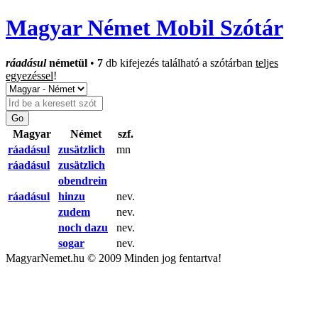
Magyar Német Mobil Szótár
ráadásul
németül
•
7
db kifejezés található a szótárban
teljes
egyezéssel
!
Magyar
Német
szf.
ráadásul
zusätzlich
mn
ráadásul
zusätzlich
obendrein
ráadásul
hinzu
nev.
zudem
nev.
noch dazu
nev.
sogar
nev.
MagyarNemet.hu © 2009 Minden jog fentartva!