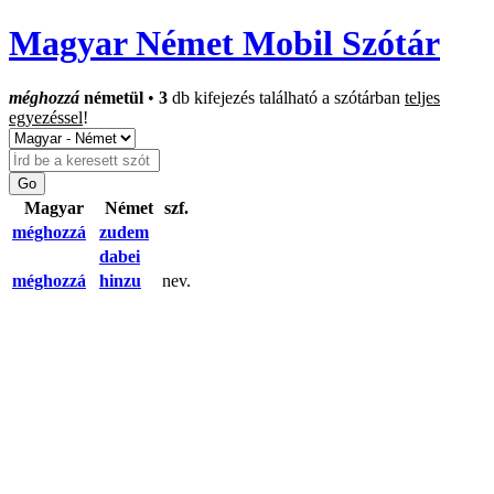
Magyar Német Mobil Szótár
méghozzá
németül
•
3
db kifejezés található a szótárban
teljes
egyezéssel
!
Magyar
Német
szf.
méghozzá
zudem
dabei
méghozzá
hinzu
nev.