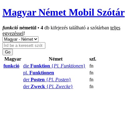
Magyar Német Mobil Szótár
funkció
németül
•
4
db kifejezés található a szótárban
teljes
egyezéssel
!
Magyar
Német
szf.
funkció
die
Funktion
{
Pl. Funktionen
}
fn
pl.
Funktionen
fn
der
Posten
{
Pl. Posten
}
fn
der
Zweck
{
Pl. Zwecke
}
fn