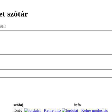
t szótár
sel
!
szófaj
info
főnév