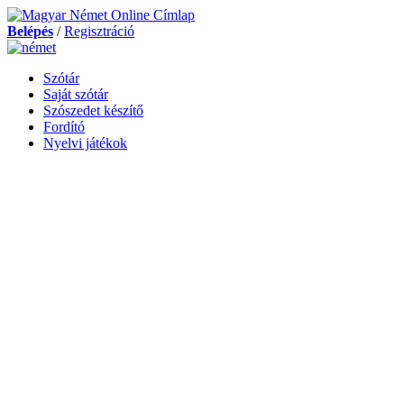
Belépés
/
Regisztráció
Szótár
Saját szótár
Szószedet készítő
Fordító
Nyelvi játékok