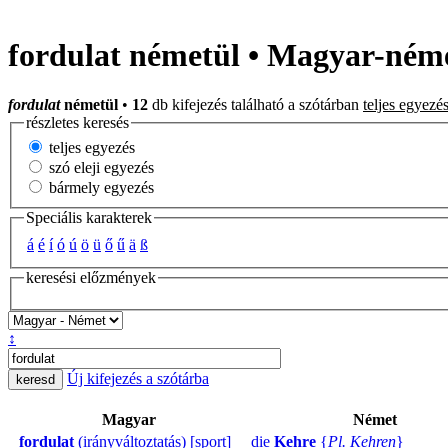
fordulat németül • Magyar-néme
fordulat
németül
•
12
db kifejezés található a szótárban
teljes egyezés
részletes keresés
teljes egyezés
szó eleji egyezés
bármely egyezés
Speciális karakterek
á
é
í
ó
ú
ö
ü
ő
ű
ä
ß
keresési előzmények
↕
Új kifejezés a szótárba
Magyar
Német
fordulat
(irányváltoztatás) [sport]
die
Kehre
{
Pl. Kehren
}