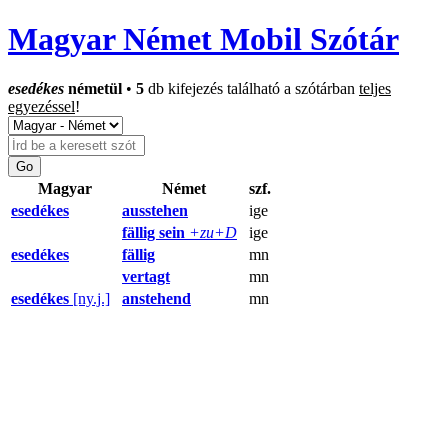
Magyar Német Mobil Szótár
esedékes
németül
•
5
db kifejezés található a szótárban
teljes
egyezéssel
!
Magyar
Német
szf.
esedékes
ausstehen
ige
fällig sein
+zu+D
ige
esedékes
fällig
mn
vertagt
mn
esedékes
[ny.j.]
anstehend
mn