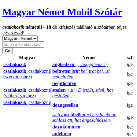
Magyar Német Mobil Szótár
csatlakozik
németül
•
18
db kifejezés található a szótárban
teljes
egyezéssel
!
Magyar
Német
szf.
csatlakozik
angliedern
|
, , angegliedert
|
ige
csatlakozik
|csatlakozni|
beitreten
|
tritt bei, trat bei, ist
ige
(szerzõdéshez)
beigetreten
|
beipflichten
ige
csatlakozik
|csatlakozni|
stoßen
+zu+D
|
stößt, stieß, hat
ige
(vkihez, vmihez)
gestoßen
|
csatlakozik
|csatlakozni|
dazugesellen
ige
sich
anschließen
+D
|
schließt an,
ige
schloss an, hat angeschlossen
|
dazukommen
ige
anlehnen
ige