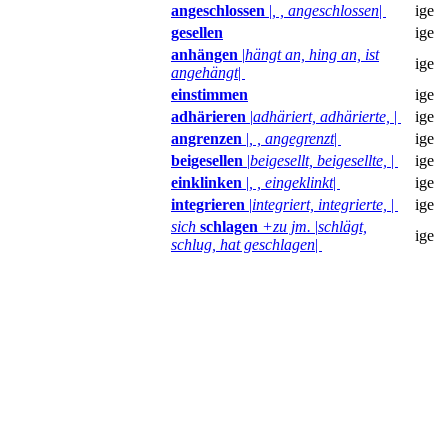
angeschlossen
|
, , angeschlossen
|
ige
gesellen
ige
anhängen
|
hängt an, hing an, ist
ige
angehängt
|
einstimmen
ige
adhärieren
|
adhäriert, adhärierte,
|
ige
angrenzen
|
, , angegrenzt
|
ige
beigesellen
|
beigesellt, beigesellte,
|
ige
einklinken
|
, , eingeklinkt
|
ige
integrieren
|
integriert, integrierte,
|
ige
sich
schlagen
+zu jm.
|
schlägt,
ige
schlug, hat geschlagen
|