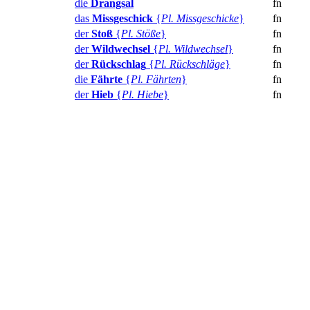
die
Drangsal
fn
das
Missgeschick
{
Pl. Missgeschicke
}
fn
der
Stoß
{
Pl. Stöße
}
fn
der
Wildwechsel
{
Pl. Wildwechsel
}
fn
der
Rückschlag
{
Pl. Rückschläge
}
fn
die
Fährte
{
Pl. Fährten
}
fn
der
Hieb
{
Pl. Hiebe
}
fn