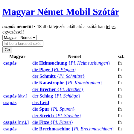
Magyar Német Mobil Szótár
csapás
németül
•
18
db kifejezés található a szótárban
teljes
egyezéssel
!
Magyar
Német
szf.
csapás
die
Heimsuchung
{
Pl. Heimsuchungen
}
fn
die
Plage
{
Pl. Plagen
}
fn
der
Schmitz
{
Pl. Schmitze
}
fn
die
Katastrophe
{
Pl. Katastrophen
}
fn
der
Brecher
{
Pl. Brecher
}
fn
csapás
[átv.]
der
Schlag
{
Pl. Schläge
}
fn
csapás
das
Leid
fn
die
Spur
{
Pl. Spuren
}
fn
der
Streich
{
Pl. Streiche
}
fn
csapás
[ny.j.]
die
Fitze
{
Pl. Fitzen
}
fn
csapás
die
Brechmaschine
{
Pl. Brechmaschinen
}
fn