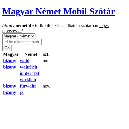
Magyar Német Mobil Szótár
bizony
németül
•
6
db kifejezés található a szótárban
teljes
egyezéssel
!
Magyar
Német
szf.
bizony
wohl
mn
bizony
wahrlich
in der Tat
wirklich
bizony
fürwahr
nev.
bizony
ja