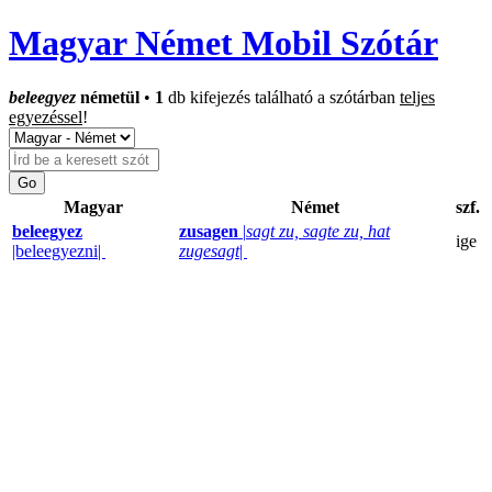
Magyar Német Mobil Szótár
beleegyez
németül
•
1
db kifejezés található a szótárban
teljes
egyezéssel
!
Magyar
Német
szf.
beleegyez
zusagen
|
sagt zu, sagte zu, hat
ige
|beleegyezni|
zugesagt
|