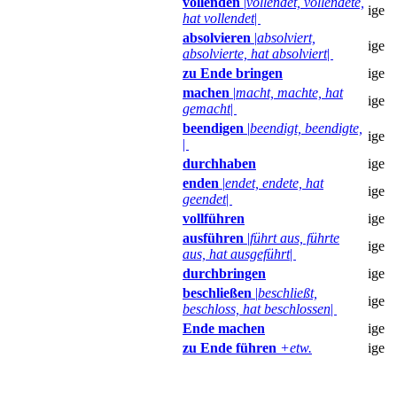
vollenden
|
vollendet, vollendete,
ige
hat vollendet
|
absolvieren
|
absolviert,
ige
absolvierte, hat absolviert
|
zu Ende bringen
ige
machen
|
macht, machte, hat
ige
gemacht
|
beendigen
|
beendigt, beendigte,
ige
|
durchhaben
ige
enden
|
endet, endete, hat
ige
geendet
|
vollführen
ige
ausführen
|
führt aus, führte
ige
aus, hat ausgeführt
|
durchbringen
ige
beschließen
|
beschließt,
ige
beschloss, hat beschlossen
|
Ende machen
ige
zu Ende führen
+etw.
ige