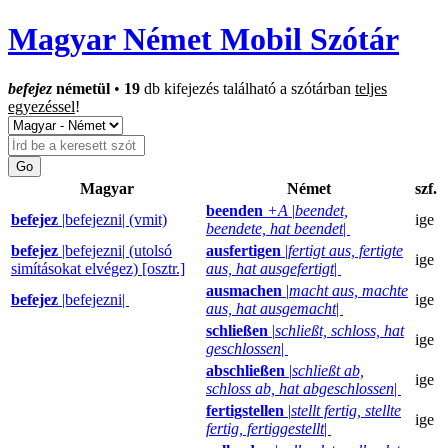
Magyar Német Mobil Szótár
befejez
németül
•
19
db kifejezés található a szótárban
teljes
egyezéssel
!
Magyar
Német
szf.
beenden
+A
|
beendet,
befejez
|befejezni| (vmit)
ige
beendete, hat beendet
|
befejez
|befejezni| (utolsó
ausfertigen
|
fertigt aus, fertigte
ige
simításokat elvégez) [osztr.]
aus, hat ausgefertigt
|
ausmachen
|
macht aus, machte
befejez
|befejezni|
ige
aus, hat ausgemacht
|
schließen
|
schließt, schloss, hat
ige
geschlossen
|
abschließen
|
schließt ab,
ige
schloss ab, hat abgeschlossen
|
fertigstellen
|
stellt fertig, stellte
ige
fertig, fertiggestellt
|