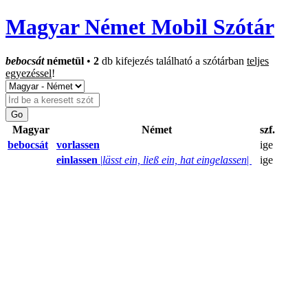
Magyar Német Mobil Szótár
bebocsát
németül
•
2
db kifejezés található a szótárban
teljes
egyezéssel
!
Magyar
Német
szf.
bebocsát
vorlassen
ige
einlassen
|
lässt ein, ließ ein, hat eingelassen
|
ige