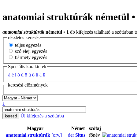
anatomiai struktúrák németül 
anatomiai struktúrák
németül
•
1
db kifejezés található a szótárban
t
részletes keresés
teljes egyezés
szó eleji egyezés
bármely egyezés
Speciális karakterek
á
é
í
ó
ú
ö
ü
ő
ű
ä
ß
keresési előzmények
↕
Új kifejezés a szótárba
Magyar
Német
szófaj
anatomiai struktúrák
[orv.]
der
Situs
főnév