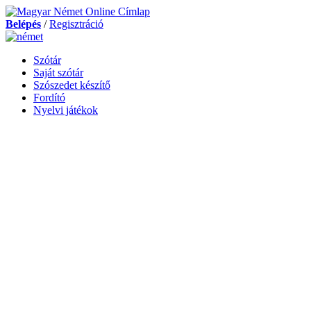
Belépés
/
Regisztráció
Szótár
Saját szótár
Szószedet készítő
Fordító
Nyelvi játékok