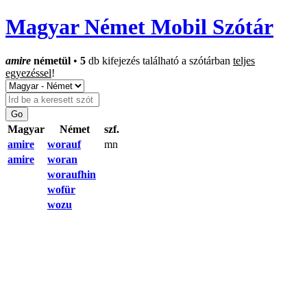
Magyar Német Mobil Szótár
amire
németül
•
5
db kifejezés található a szótárban
teljes
egyezéssel
!
Magyar
Német
szf.
amire
worauf
mn
amire
woran
woraufhin
wofür
wozu