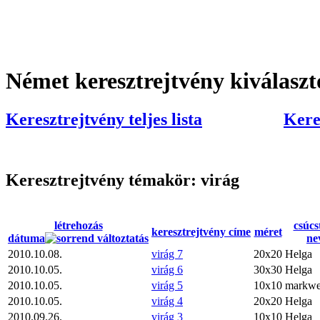
Német keresztrejtvény kiválasz
Keresztrejtvény teljes lista
Kere
Keresztrejtvény témakör: virág
létrehozás
csúcs
keresztrejtvény címe
méret
dátuma
ne
2010.10.08.
virág 7
20x20
Helga
2010.10.05.
virág 6
30x30
Helga
2010.10.05.
virág 5
10x10
markwe
2010.10.05.
virág 4
20x20
Helga
2010.09.26.
virág 3
10x10
Helga