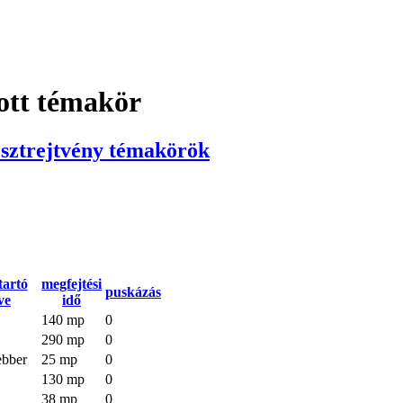
tott témakör
sztrejtvény témakörök
tartó
megfejtési
puskázás
ve
idő
140 mp
0
290 mp
0
bber
25 mp
0
130 mp
0
38 mp
0