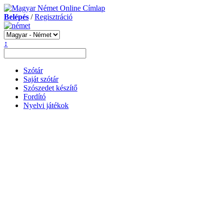
Belépés
/
Regisztráció
↕
Szótár
Saját szótár
Szószedet készítő
Fordító
Nyelvi játékok