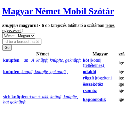
Magyar Német Mobil Szótár
knüpfen
magyarul
•
6
db kifejezés található a szótárban
teljes
egyezéssel
!
Német
Magyar
szf.
knüpfen
+an+A
|
knüpft, knüpfte, geknüpft
|
köt
|kötni|
ige
(feltételhez)
knüpfen
|
knüpft, knüpfte, geknüpft
|
odaköt
ige
rögzít
|rögzíteni|
ige
összekötöz
ige
csomóz
ige
sich
knüpfen
+an + akk
|
knüpft, knüpfte,
kapcsolódik
ige
hat geknüpft
|