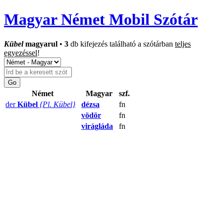
Magyar Német Mobil Szótár
Kübel
magyarul
•
3
db kifejezés található a szótárban
teljes
egyezéssel
!
Német
Magyar
szf.
der
Kübel
{Pl. Kübel}
dézsa
fn
vödör
fn
virágláda
fn