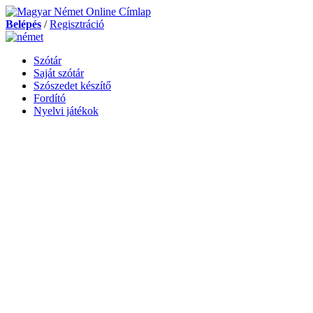
Belépés
/
Regisztráció
Szótár
Saját szótár
Szószedet készítő
Fordító
Nyelvi játékok