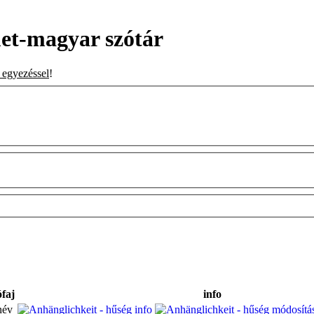
et-magyar szótár
s egyezéssel
!
ófaj
info
név