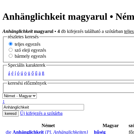
Anhänglichkeit magyarul • Ném
Anhänglichkeit
magyarul
•
4
db kifejezés található a szótárban
telje
részletes keresés
teljes egyezés
szó eleji egyezés
bármely egyezés
Speciális karakterek
á
é
í
ó
ú
ö
ü
ő
ű
ä
ß
keresési előzmények
↕
Új kifejezés a szótárba
Német
Magyar
sz
die
Anhänglichkeit
{Pl. Anhänglichkeiten}
hűség
fő