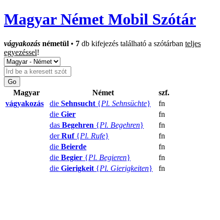
Magyar Német Mobil Szótár
vágyakozás
németül
•
7
db kifejezés található a szótárban
teljes
egyezéssel
!
Magyar
Német
szf.
vágyakozás
die
Sehnsucht
{
Pl. Sehnsüchte
}
fn
die
Gier
fn
das
Begehren
{
Pl. Begehren
}
fn
der
Ruf
{
Pl. Rufe
}
fn
die
Beierde
fn
die
Begier
{
Pl. Begieren
}
fn
die
Gierigkeit
{
Pl. Gierigkeiten
}
fn