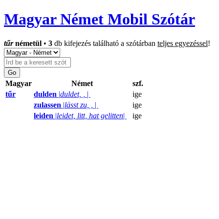
Magyar Német Mobil Szótár
tűr
németül
•
3
db kifejezés található a szótárban
teljes egyezéssel
!
Magyar
Német
szf.
tűr
dulden
|
duldet, ,
|
ige
zulassen
|
lässt zu, ,
|
ige
leiden
|
leidet, litt, hat gelitten
|
ige