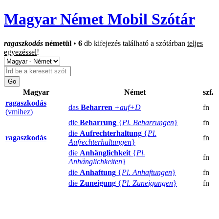
Magyar Német Mobil Szótár
ragaszkodás
németül
•
6
db kifejezés található a szótárban
teljes
egyezéssel
!
Magyar
Német
szf.
ragaszkodás
das
Beharren
+auf+D
fn
(vmihez)
die
Beharrung
{
Pl. Beharrungen
}
fn
die
Aufrechterhaltung
{
Pl.
ragaszkodás
fn
Aufrechterhaltungen
}
die
Anhänglichkeit
{
Pl.
fn
Anhänglichkeiten
}
die
Anhaftung
{
Pl. Anhaftungen
}
fn
die
Zuneigung
{
Pl. Zuneigungen
}
fn