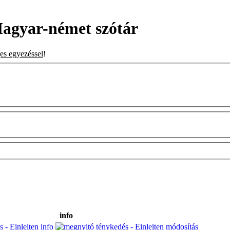
Magyar-német szótár
jes egyezéssel
!
info