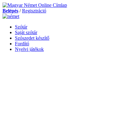
Belépés
/
Regisztráció
Szótár
Saját szótár
Szószedet készítő
Fordító
Nyelvi játékok