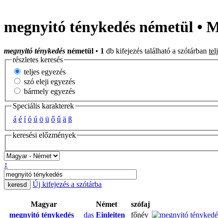
megnyitó ténykedés németül • 
megnyitó ténykedés
németül
•
1
db kifejezés található a szótárban
tel
részletes keresés
teljes egyezés
szó eleji egyezés
bármely egyezés
Speciális karakterek
á
é
í
ó
ú
ö
ü
ő
ű
ä
ß
keresési előzmények
↕
Új kifejezés a szótárba
Magyar
Német
szófaj
megnyitó ténykedés
das
Einleiten
főnév