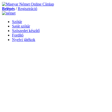
Belépés
/
Regisztráció
Szótár
Saját szótár
Szószedet készítő
Fordító
Nyelvi játékok