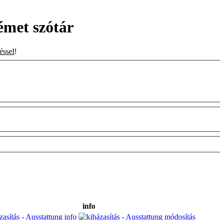
émet szótár
éssel
!
info