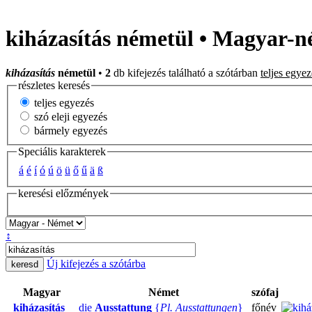
kiházasítás németül • Magyar-n
kiházasítás
németül
•
2
db kifejezés található a szótárban
teljes egyez
részletes keresés
teljes egyezés
szó eleji egyezés
bármely egyezés
Speciális karakterek
á
é
í
ó
ú
ö
ü
ő
ű
ä
ß
keresési előzmények
↕
Új kifejezés a szótárba
Magyar
Német
szófaj
kiházasítás
die
Ausstattung
{
Pl. Ausstattungen
}
főnév