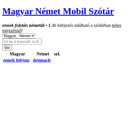
Magyar Német Mobil Szótár
ennek folytán
németül
•
1
db kifejezés található a szótárban
teljes
egyezéssel
!
Magyar
Német
szf.
ennek folytán
demnach