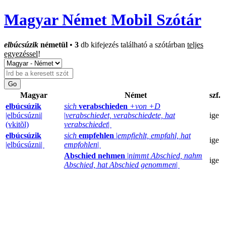
Magyar Német Mobil Szótár
elbúcsúzik
németül
•
3
db kifejezés található a szótárban
teljes
egyezéssel
!
Magyar
Német
szf.
elbúcsúzik
sich
verabschieden
+von +D
|elbúcsúzni|
|
verabschiedet, verabschiedete, hat
ige
(vkitõl)
verabschiedet
|
elbúcsúzik
sich
empfehlen
|
empfiehlt, empfahl, hat
ige
|elbúcsúzni|
empfohlen
|
Abschied nehmen
|
nimmt Abschied, nahm
ige
Abschied, hat Abschied genommen
|